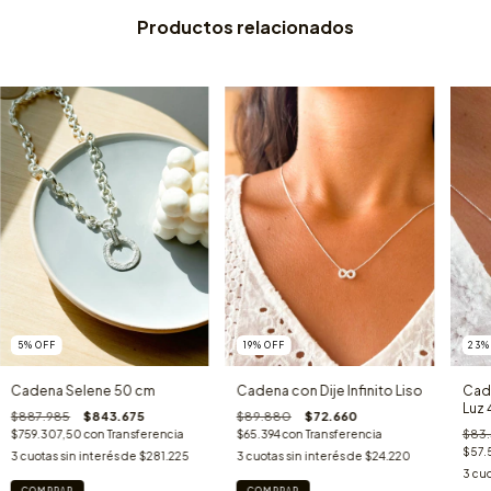
Productos relacionados
5
%
OFF
19
%
OFF
23
Cadena Selene 50 cm
Cadena con Dije Infinito Liso
Cade
Luz
$887.985
$843.675
$89.880
$72.660
$83
$759.307,50
con
Transferencia
$65.394
con
Transferencia
$57.
3
cuotas sin interés de
$281.225
3
cuotas sin interés de
$24.220
3
cuo