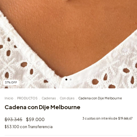
37
%
OFF
Inicio
.
PRODUCTOS
.
Cadenas
.
Con dijes
.
Cadena con Dije Melbourne
Cadena con Dije Melbourne
$93.345
$59.000
3
cuotas sin interés de
$19.666,67
$53.100
con
Transferencia