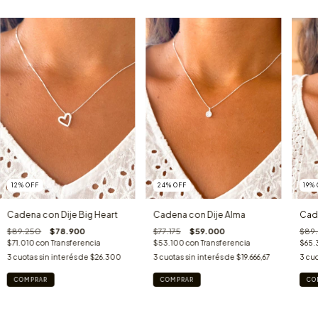
12
%
OFF
24
%
OFF
19
%
Cadena con Dije Big Heart
Cadena con Dije Alma
Cade
$89.250
$78.900
$77.175
$59.000
$89
$71.010
con
Transferencia
$53.100
con
Transferencia
$65.
3
cuotas sin interés de
$26.300
3
cuotas sin interés de
$19.666,67
3
cuo