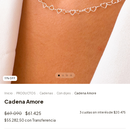
11
%
OFF
Inicio
.
PRODUCTOS
.
Cadenas
.
Con dijes
.
Cadena Amore
Cadena Amore
$69.090
$61.425
3
cuotas sin interés de
$20.475
$55.282,50
con
Transferencia