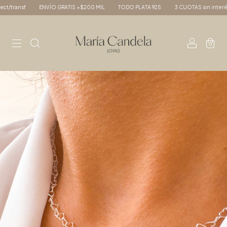
ansf
ENVÍO GRATIS +$200 MIL
TODO PLATA 925
3 CUOTAS sin interés - 10
0