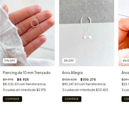
11
%
OFF
6
%
5
%
OFF
Piercing de 10 mm Trenzado
Aros
Aros Allegra
$9.975
$8.925
$29
$105.525
$100.275
$8.032,50
con
Transferencia
$25.
$90.247,50
con
Transferencia
3
cuotas sin interés de
$2.975
3
cuo
3
cuotas sin interés de
$33.425