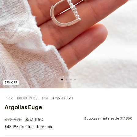
27
%
OFF
Inicio
.
PRODUCTOS
.
Aros
.
Argollas Euge
Argollas Euge
$72.975
$53.550
3
cuotas sin interés de
$17.850
$48.195
con
Transferencia