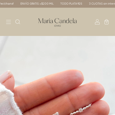
transf
ENVÍO GRATIS +$200 MIL
TODO PLATA 925
3 CUOTAS sin interés - 
0