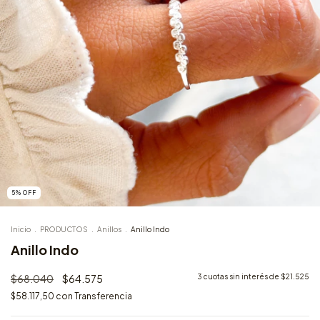
5
%
OFF
Inicio
.
PRODUCTOS
.
Anillos
.
Anillo Indo
Anillo Indo
$68.040
$64.575
3
cuotas sin interés de
$21.525
$58.117,50
con
Transferencia